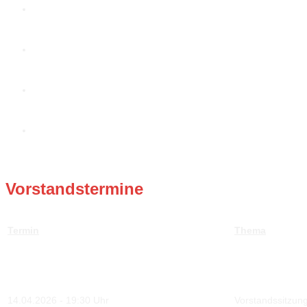
Internationales Motorradtreffen
zu den Bildern
Mofa- und Rollerausfahrt
zu den Bildern
Pfingsttour
zu den Bildern
Motorradgottesdienst
zu den Bildern
Vorstandstermine
Termin
Thema
14.04.2026 - 19:30 Uhr
Vorstandssitzun