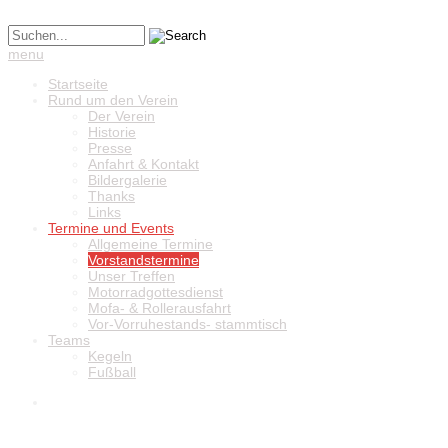
menu
Startseite
Rund um den Verein
Der Verein
Historie
Presse
Anfahrt & Kontakt
Bildergalerie
Thanks
Links
Termine und Events
Allgemeine Termine
Vorstandstermine
Unser Treffen
Motorradgottesdienst
Mofa- & Rollerausfahrt
Vor-Vorruhestands- stammtisch
Teams
Kegeln
Fußball
Winterwanderung
zu den Bildern