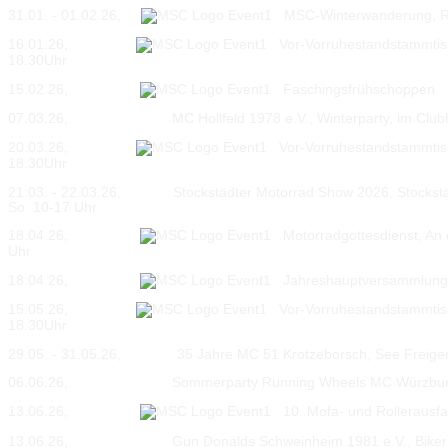
31.01. - 01.02.26,
MSC-Winterwanderung, Rh
16.01.26,
Vor-Vorruhestandstammtisc
18.30Uhr
15.02.26,
Faschingsfrühschoppen
07.03.26, MC Hollfeld 1978 e.V., Winterparty, im Clubhe
20.03.26,
Vor-Vorruhestandstammtisc
18.30Uhr
21.03. - 22.03.26, Stockstädter Motorrad Show 2026, Stockstädt
So. 10-17 Uhr
18.04.26,
Motorradgottesdienst, An d
Uhr
18.04.26,
Jahreshauptversammlun
15.05.26,
Vor-Vorruhestandstammtisc
18.30Uhr
29.05. - 31.05.26, 35 Jahre MC 51 Krotzeborsch, See Freigeri
06.06.26, Sommerparty Running Wheels MC Würzburg, C
13.06.26,
10. Mofa- und Rollerausfa
13.06.26, Gun Donalds Schweinheim 1981 e.V., Biker Party