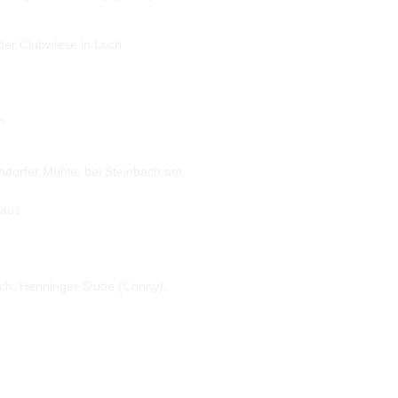
er Clubwiese in Loch
m
orfer Mühle, bei Steinbach am
haus
h, Henninger Stube (Conny),