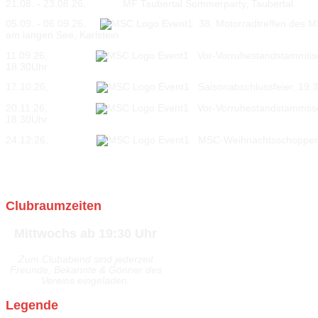
21.08. - 23.08.26, MF Taubertal Sommerparty, Taubertal
05.09. - 06.09.26,
38. Motorradtreffen des MS
am langen See, Karlstein
11.09.26,
Vor-Vorruhestandstammtisc
18.30Uhr
17.10.26,
Saisonabschlussfeier, 19.3
20.11.26,
Vor-Vorruhestandstammtisc
18.30Uhr
24.12.26,
MSC-Weihnachtsschoppen 
Clubraumzeiten
Mittwochs ab 19:30 Uhr
Zum Clubabend sind jederzeit
Freunde, Bekannte & Gönner des
Vereins eingeladen.
Legende