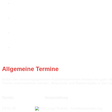
Internationales Motorradtreffen
zu den Bildern
Mofa- und Rollerausfahrt
zu den Bildern
Pfingsttour
zu den Bildern
Motorradgottesdienst
zu den Bildern
Allgemeine Termine
Außer den bekanntgegebenen Ausfahrtsterminen können bei guter We
Touren unternommen werden. Absprache und Bekanntgabe in den 
Termin
Veranstaltung
24.01.26,
Karlsteinwanderung