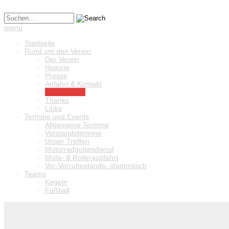
menu
Startseite
Rund um den Verein
Der Verein
Historie
Presse
Anfahrt & Kontakt
Bildergalerie
Thanks
Links
Termine und Events
Allgemeine Termine
Vorstandstermine
Unser Treffen
Motorradgottesdienst
Mofa- & Rollerausfahrt
Vor-Vorruhestands- stammtisch
Teams
Kegeln
Fußball