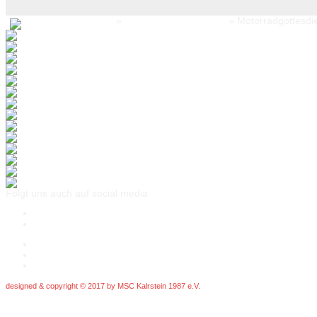
Startseite
»
Motorradgottesdienste
» Motorradgottesdi
Folgt uns auch auf social media
Login
Impressum
Datenschutz
designed & copyright © 2017 by MSC Kalrstein 1987 e.V.
www.template-joomspirit.com
Back to top