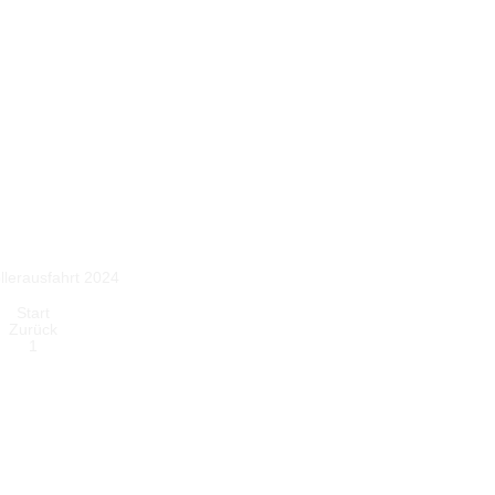
lerausfahrt 2024
Start
Zurück
1
2
3
4
5
6
7
Weiter
Ende