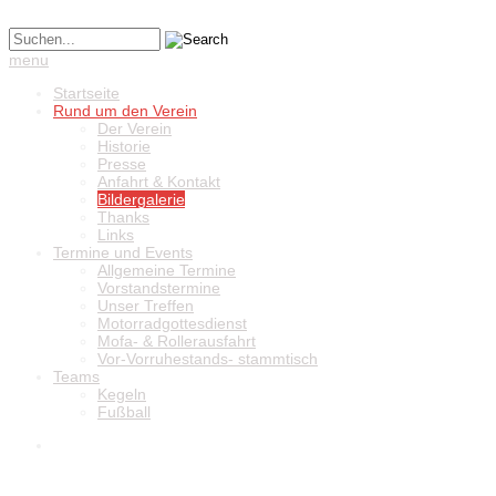
menu
Startseite
Rund um den Verein
Der Verein
Historie
Presse
Anfahrt & Kontakt
Bildergalerie
Thanks
Links
Termine und Events
Allgemeine Termine
Vorstandstermine
Unser Treffen
Motorradgottesdienst
Mofa- & Rollerausfahrt
Vor-Vorruhestands- stammtisch
Teams
Kegeln
Fußball
Winterwanderung
zu den Bildern